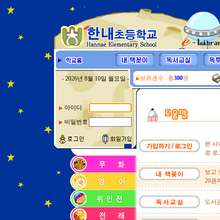
보유권수 : 총
300
권
- 2026년 8월 10일 월요일 -
▶
아이디
▶
비밀번호
▶
본 사
로 로
보고 
20권
도서관