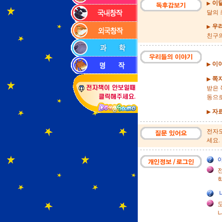
이달
▶
달의 
우리
▶
친구의
이야
▶
쪽지
▶
받은 
동으로
자료
▶
전자도
세요.